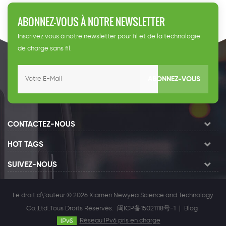
ABONNEZ-VOUS À NOTRE NEWSLETTER
Inscrivez vous à notre newsletter pour fil et de la technologie
de charge sans fil.
ABONNEZ-VOUS
CONTACTEZ-NOUS
HOT TAGS
SUIVEZ-NOUS
Le droit d\'auteur © 2026 Xiamen Newyea Science and Technology
Co.,Ltd..Tous Droits Réservés.
闽ICP备15021118号-1
|
Blog
Réseau IPv6 pris en charge