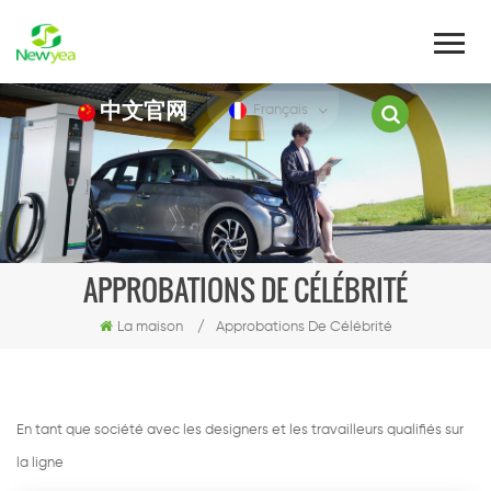
中文官网
Français
APPROBATIONS DE CÉLÉBRITÉ
La maison
/
Approbations De Célébrité
En tant que société avec les designers et les travailleurs qualifiés sur
la ligne