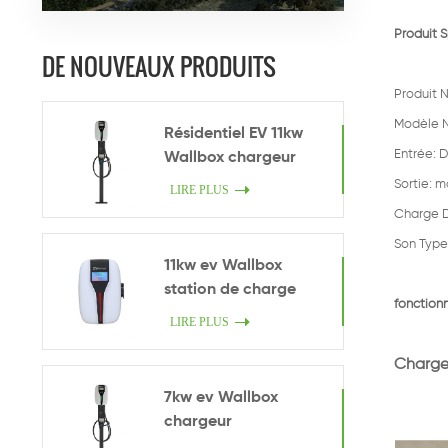
Produit S
DE NOUVEAUX PRODUITS
Produit 
Modèle N
Résidentiel EV 11kw
Entrée: D
Wallbox chargeur
Sortie: 
LIRE PLUS
Charge 
Son Type:
11kw ev Wallbox
station de charge
fonctionn
LIRE PLUS
Charge 
7kw ev Wallbox
chargeur