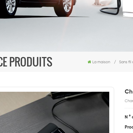
NCE PRODUITS
La maison
/
Sans fil
Ch
Charg
N ° 
Pro