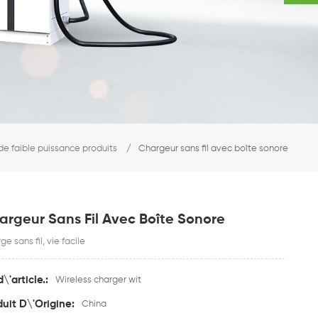
 de faible puissance produits
/
Chargeur sans fil avec boîte sonore
argeur Sans Fil Avec Boîte Sonore
e sans fil, vie facile
d\'article.:
Wireless charger wit
duit D\'Origine:
China