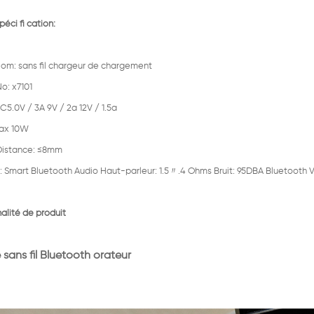
péci fi cation:
Nom: sans fil chargeur de chargement
o: x7101
C5.0V / 3A 9V / 2a 12V / 1.5a
max 10W
Distance: ≤8mm
 Smart Bluetooth Audio Haut-parleur: 1.5〃.4 Ohms Bruit: 95DBA Bluetooth Ver
alité de produit
sans fil Bluetooth orateur