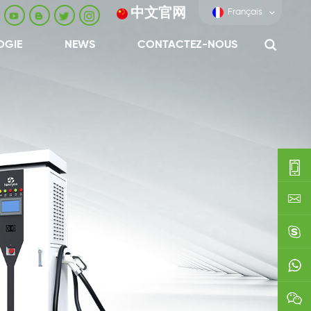
中文官网
Français
OGIE
NEWS
CONTACTEZ-NOUS
0086-
0592-
export
688229
linda03
0086138