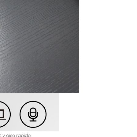
t
v
oise rapide