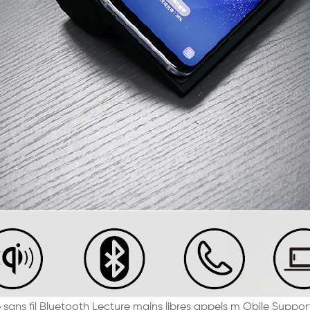
sans fil Bluetooth Lecture mains libres appels
m
Obile Suppor