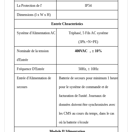
La Protection de l'
IP54
Dimensions (l x W x H)
Entrée Chracteristics
Système d'Alimentation AC
Triphasé, 5 Fils AC système
(3Ph.+N+PE)
Nominale de la tension
400VAC
，±
10%
d'Entrée
Fréquence D'Entrée
50Hz,
±
10Hz
Entrée d'Alimentation de
Batterie de secours pour minimum 1 heure
secours
pour le système de commande et de
facturation de l'unité. Journaux de
données doivent être synchronisées avec
les CMS
au cours du temps, dans le cas
où la batterie s'écoule
Module D'Alimentation