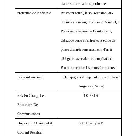
d'autres informations pertinentes
protection de la sécurité
Au cours actuel, la sous-tension, au-
dessus de tension, de courant Résiduel, la
Poussée protection de Court-circuit,
défaut de Terre à l'entrée et la sortie de
phase d'Entrée renversement, d'arrêt
d'Urgence avec alarme, température,
Protection contre les chocs électriques
Bouton-Poussoir
Champignon de type interrupteur d'arrêt
d'urgence (Rouge)
Pris En Charge Les
OCPP1.6
Protocoles De
Communication
Dispositif Différentiel À
30mA de Type B
Courant Résiduel