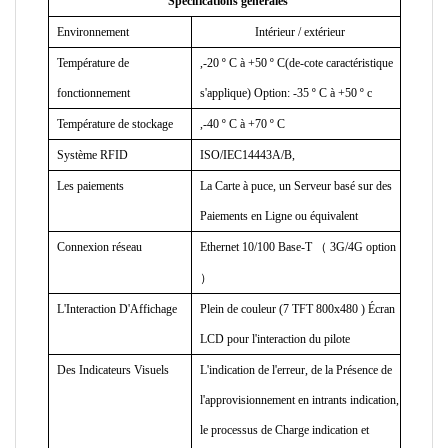
Spécifications générales
Environnement
Intérieur / extérieur
Température de
,-20
º
C à +50
º
C(de-cote caractéristique
fonctionnement
s'applique) Option: -35
º
C à +50
º
c
Température de stockage
,-40
º
C à +70
º
C
Système RFID
ISO/IEC14443A/B,
Les paiements
La Carte à puce, un Serveur basé sur des
Paiements en Ligne ou équivalent
Connexion réseau
Ethernet 10/100 Base-T
（
3G/4G
option
）
L'Interaction D'Affichage
Plein de couleur
(7 TFT 800x480 ) Écran
LCD pour l'interaction du pilote
Des Indicateurs Visuels
L'indication de l'erreur, de la Présence de
l'approvisionnement en intrants indication,
le processus de Charge indication et