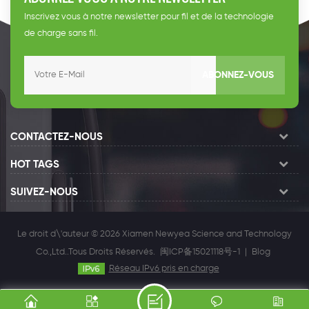
Inscrivez vous à notre newsletter pour fil et de la technologie
de charge sans fil.
ABONNEZ-VOUS
CONTACTEZ-NOUS
HOT TAGS
SUIVEZ-NOUS
Le droit d\'auteur © 2026 Xiamen Newyea Science and Technology
Co.,Ltd..Tous Droits Réservés.
闽ICP备15021118号-1
|
Blog
Réseau IPv6 pris en charge