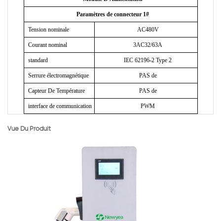
Paramètres de connecteur 1#
Tension nominale
AC480V
Courant nominal
3AC32/63A
standard
IEC 62196-2 Type 2
Serrure électromagnétique
PAS de
Capteur De Température
PAS de
interface de communication
PWM
Vue Du Produit