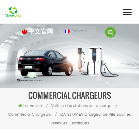
中文官网
Français
COMMERCIAL CHARGEURS
La maison
/
Voiture des stations de recharge
/
Commercial Chargeurs
/
CA 43KW EV Chargeur de Pile pour les
Véhicules Électriques