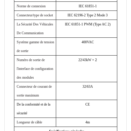
Norme de connexion
IEC 61851-1
Connecteur/type de socket
IEC 62196-2 Type 2 Mode 3
La Sécurité Des Véhicules
IEC 61851-1 PWM (Type AC 2)
De Communication
Système gamme de tension
400VAC
de sortie
Numéro de sortie de
22/43kW
×
2
l'interface de configuration
des modules
Connecteur de courant de
32/63A
sortie maximum
De la conformité et de la
CE
sécurité
Longueur de câble
4m