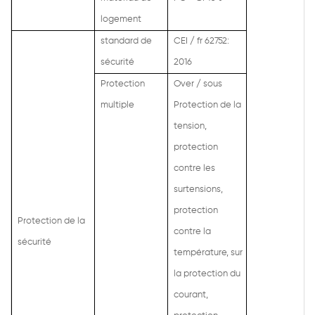
logement
standard de
CEI / fr 62752:
sécurité
2016
Protection
Over / sous
multiple
Protection de la
tension,
protection
contre les
surtensions,
protection
Protection de la
contre la
sécurité
température, sur
la protection du
courant,