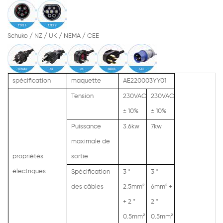
Schuko / NZ / UK / NEMA / CEE
spécification
maquette
AE220003YY01
Tension
230VAC
230VAC
±
10%
±
10%
Puissance
3.6kw
7kw
maximale de
propriétés
sortie
électriques
Spécification
3 *
3 *
des câbles
2.5mm²
6mm² +
+ 2 *
2 *
0.5mm²
0.5mm²