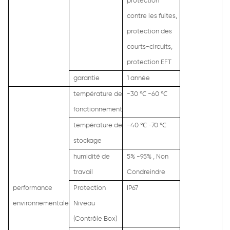
protection
contre les fuites,
protection des
courts-circuits,
protection EFT
garantie
1 année
température de
-30
℃
-60 ℃
fonctionnement
température de
-40
℃
-70 ℃
stockage
humidité de
5% -95%
,
Non
travail
Condreindre
performance
Protection
IP67
environnementale
Niveau
(Contrôle Box)