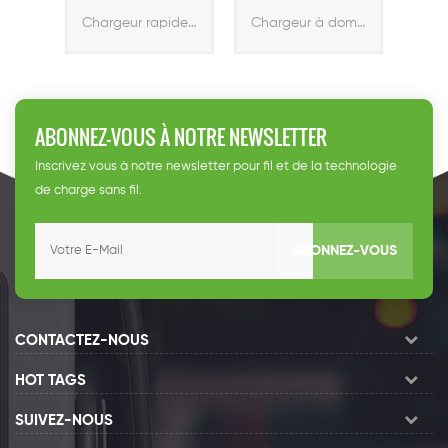
11kw chargeur
Accueil
geur
Chargeur rapide EV avec socket type 2
Chargeur à domicile EV
EV
Chargeur
intelligent
ABONNEZ-VOUS À NOTRE NEWSLETTER
Inscrivez vous à notre newsletter pour fil et de la technologie
de charge sans fil.
ABONNEZ-VOUS
CONTACTEZ-NOUS
HOT TAGS
SUIVEZ-NOUS