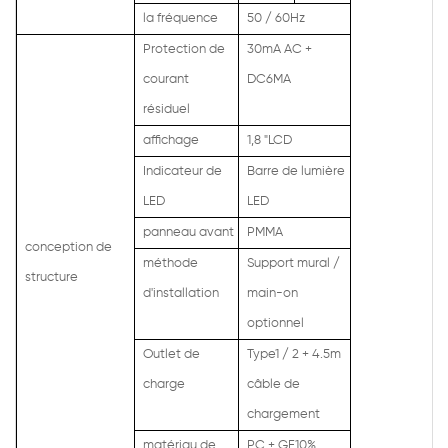
la fréquence
50 / 60Hz
Protection de
30mA AC +
courant
DC6MA
résiduel
affichage
1,8 "LCD
Indicateur de
Barre de lumière
LED
LED
panneau avant
PMMA
conception de
méthode
Support mural /
structure
d'installation
main-on
optionnel
Outlet de
Type1 / 2 + 4.5m
charge
câble de
chargement
matériau de
PC + GF10%