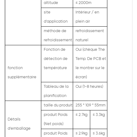
altitude
≤
2000m
site
Intérieur / en
d'application
plein air
méthode de
refroidissement
refroidissement
naturel
Fonction de
Oui (chèque The
détection de
Temp. De PCB et
fonction
température
le montrer sur le
supplémentaire
écran)
Tableau de la
Oui (1-8 heures)
planification
taille du produit
255 * 109 * 55mm
produit Poids
≤
2.7kg
≤
3.3kg
Détails
(Net poids)
d'emballage
produit Poids
≤
2.9kg
≤
3.6kg