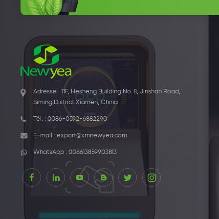
Adresse : 11F, Hesheng Building No. 8, Jinshan Road,
Siming District Xiamen, China
Tél. :
0086-0592-6882290
E-mail :
export@xmnewyea.com
WhatsApp :
008613859903813
15W récepteur 
sans fi