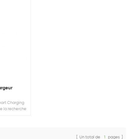
argeur
art Charging
de la recherche
n 260 Acres, le
tant est de 110
D Building et
 mètres carrés,
[ Un total de
1
pages ]