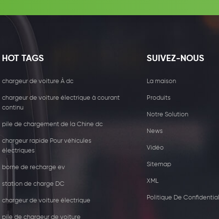
HOT TAGS
SUIVEZ-NOUS
chargeur de voiture À dc
La maison
chargeur de voiture électrique à courant
Produits
continu
Notre Solution
pile de chargement de la Chine dc
News
chargeur rapide Pour véhicules
Vidéo
électriques
Sitemap
borne de recharge ev
XML
station de charge DC
de chargeur
44kw Chargeur commercial
Politique De Confidential
l
avec deux type2 prise
chargeur de voiture électrique
pile de chargeur de voiture