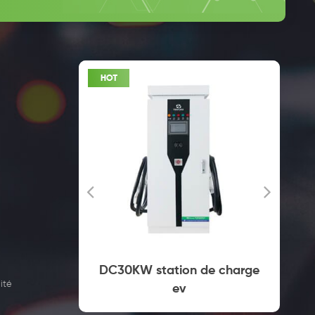
DC30KW station de charge
CA 43KW EV C
ité
ev
Pile pour le
Électr