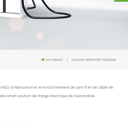
La maison
/
courant alternatif triphasé
R&D, la fabrication et le fonctionnement de sans fil et de câble de
 des smart solution de charge électrique de l'automobile.