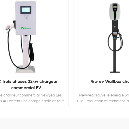
 Trois phases 22kw chargeur
7kw ev Wallbox ch
commercial EV
 de chargeur commercial Newyea Les
Newyea Nouvelle énergie Sm
ns AC offrent une charge fiable et tout
Pile Production et recherche 
pour des lieux de travail, Multifamily
couvre une superficie d'enviro
sidences et flotte dépôts. Ces Les
bâtiment d'usine standard exis
tions offrent aux entreprises et aux
000 mètres carrés et le R & 
iétaires la possibilité de générer de
laboratoire atteignant 10 000