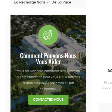
La Recharge Sans Fil De La Puce
Comment Pouvons-Nous
Vous Aider
AC
Vous pouvez nous contacter à tout moyen
qui est commode pour vous. Nous sommes
Pile
disponibles 24 / 7 par email ou par
statio
téléphone.
usage 
ré
CONTACTEZ-NOUS
solu
propr