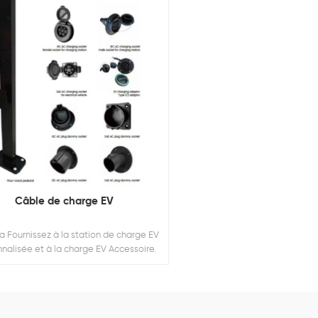
Câble de charge EV
 Fournissez à la station de charge EV
nalisée et à la charge EV Accessoire.