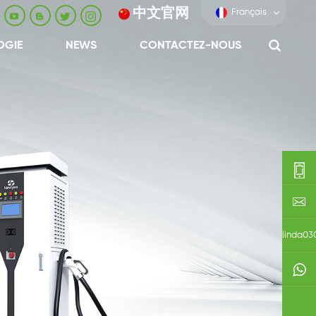
中文官网
Français
OGIE
NEWS
CONTACTEZ-NOUS
0086-
0592-
export
linda03
688229
0086138