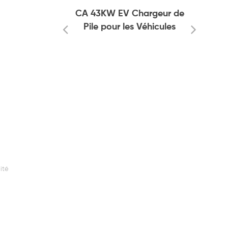
e charge
CA 43KW EV Chargeur de
Pile pour les Véhicules
Électriques
ité