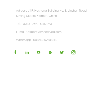
15W récepteur de chargeur
4
Adresse : 11F, Hesheng Building No. 8, Jinshan Road,
sans fil
Siming District Xiamen, China
Tél. :
0086-0592-6882290
E-mail :
export@xmnewyea.com
WhatsApp :
008613859903813