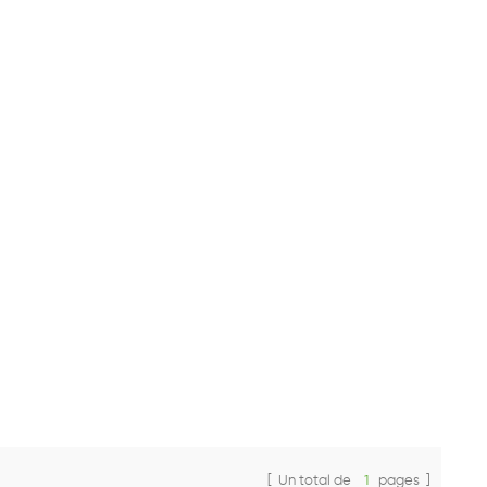
[ Un total de
1
pages ]