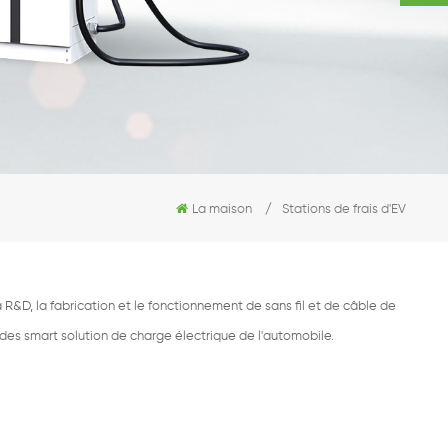
La maison
/
Stations de frais d'EV
R&D, la fabrication et le fonctionnement de sans fil et de câble de
 des smart solution de charge électrique de l'automobile.