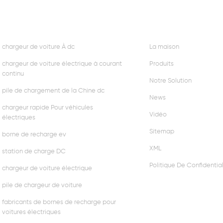
4kw Chargeur commercial
DC30KW station d
HOT TAGS
SUIVEZ-NOUS
avec deux type2 prise
ev
chargeur de voiture À dc
La maison
chargeur de voiture électrique à courant
Produits
continu
Notre Solution
pile de chargement de la Chine dc
News
chargeur rapide Pour véhicules
Vidéo
électriques
Sitemap
borne de recharge ev
XML
station de charge DC
Politique De Confidential
chargeur de voiture électrique
pile de chargeur de voiture
fabricants de bornes de recharge pour
voitures électriques