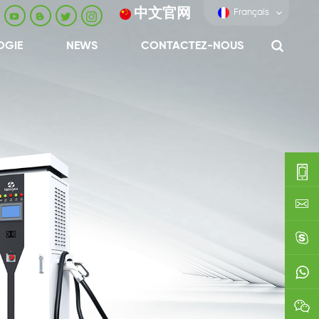
中文官网
Français
OGIE
NEWS
CONTACTEZ-NOUS
0086-
0592-
export
688229
linda03
0086138