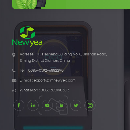
Adresse : 11F, Hesheng Building No. 8, Jinshan Road,
Siming District Xiamen, China
Tél. :
0086-0592-6882290
E-mail :
export@xmnewyea.com
WhatsApp :
008613859903813
1