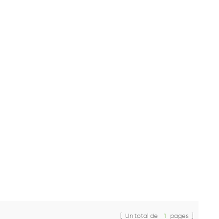
[ Un total de
1
pages ]