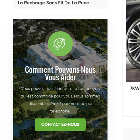
La Recharge Sans Fil De La Puce
Comment Pouvons-Nous
Vous Aider
7KW 
Vous pouvez nous contacter à tout moyen
qui est commode pour vous. Nous sommes
disponibles 24 / 7 par email ou par
téléphone.
CONTACTEZ-NOUS