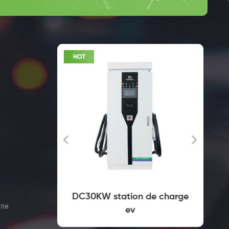
mercial
DC30KW station de charge
ité
 prise
ev