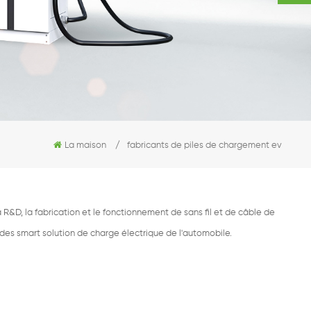
La maison
/
fabricants de piles de chargement ev
R&D, la fabrication et le fonctionnement de sans fil et de câble de
 des smart solution de charge électrique de l'automobile.