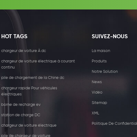
HOT TAGS
SUIVEZ-NOUS
chargeur de voiture À dc
La maison
chargeur de voiture électrique à courant
Produits
continu
Notre Solution
pile de chargement de la Chine dc
News
chargeur rapide Pour véhicules
Vidéo
électriques
Sitemap
borne de recharge ev
XML
station de charge DC
5W récepteur de chargeur
44kw Chargeur com
Politique De Confidential
sans fil
avec deux type2
chargeur de voiture électrique
pile de chargeur de voiture