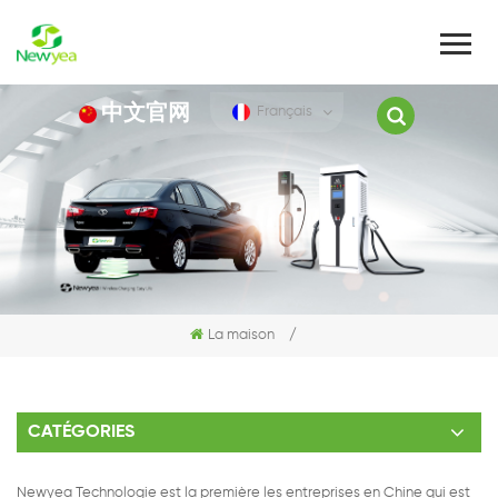
中文官网
Français
La maison
/
CATÉGORIES
Newyea Technologie est la première les entreprises en Chine qui est