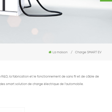
La maison
/
Charge SMART EV
R&D, la fabrication et le fonctionnement de sans fil et de câble de
 des smart solution de charge électrique de l'automobile.