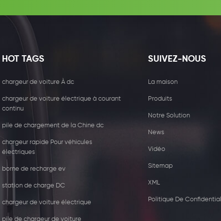
HOT TAGS
SUIVEZ-NOUS
chargeur de voiture À dc
La maison
chargeur de voiture électrique à courant
Produits
continu
Notre Solution
pile de chargement de la Chine dc
News
chargeur rapide Pour véhicules
Vidéo
électriques
Sitemap
borne de recharge ev
XML
station de charge DC
5W récepteur de chargeur
44kw Chargeur com
Politique De Confidential
sans fil
avec deux type2
chargeur de voiture électrique
pile de chargeur de voiture