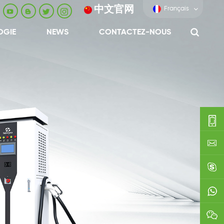
中文官网
Français
OGIE
NEWS
CONTACTEZ-NOUS
0086-
0592-
export
688229
linda03
0086138