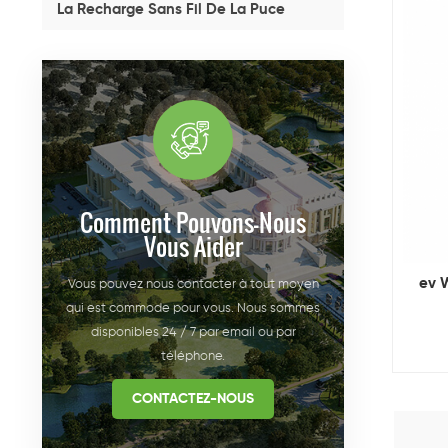
La Recharge Sans Fil De La Puce
Comment Pouvons-Nous
Vous Aider
ev 
Vous pouvez nous contacter à tout moyen
qui est commode pour vous. Nous sommes
disponibles 24 / 7 par email ou par
téléphone.
CONTACTEZ-NOUS