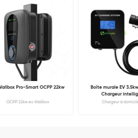
Wallbox Pro-Smart OCPP 22kw
Boîte murale EV 3.5kw
Chargeur intelli
OCPP 22kw ev Wallbox
Chargeur à domicil