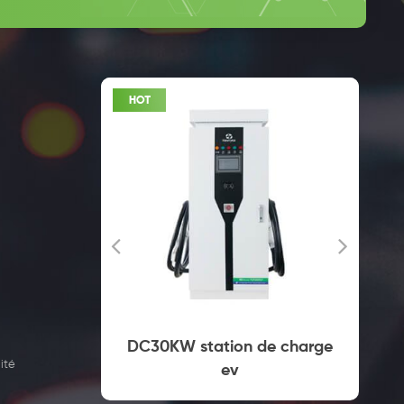
mercial
DC30KW station de charge
ité
 prise
ev