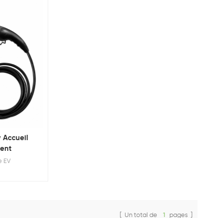
 Accueil
gent
e EV
[ Un total de
1
pages ]