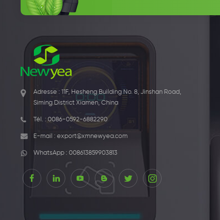
Adresse : 11F, Hesheng Building No. 8, Jinshan Road,
Siming District Xiamen, China
Tél. :
0086-0592-6882290
E-mail :
export@xmnewyea.com
WhatsApp :
008613859903813
1