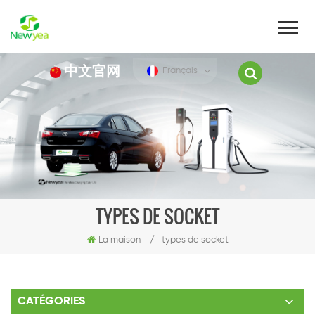
中文官网
Français
TYPES DE SOCKET
La maison
/
types de socket
CATÉGORIES