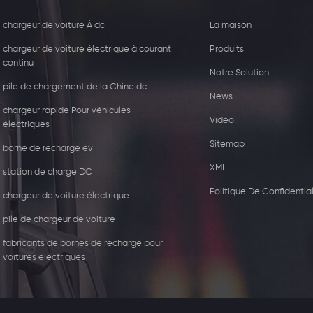
chargeur de voiture À dc
La maison
chargeur de voiture électrique à courant
Produits
continu
Notre Solution
pile de chargement de la Chine dc
News
chargeur rapide Pour véhicules
Vidéo
électriques
Sitemap
borne de recharge ev
XML
station de charge DC
5W récepteur de chargeur
44kw Chargeur com
Politique De Confidential
sans fil
avec deux type2
chargeur de voiture électrique
pile de chargeur de voiture
fabricants de bornes de recharge pour
voitures électriques