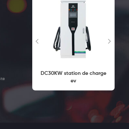
mercial
DC30KW station de charge
ité
 prise
ev