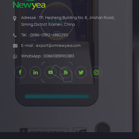
Adresse : 11F, Hesheng Building No. 8, Jinshan Road,
Siming District Xiamen, China
Tél. :
0086-0592-6882290
E-mail :
export@xmnewyea.com
WhatsApp :
008613859903813
1