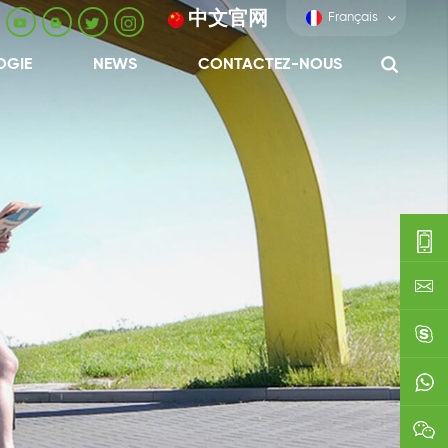
中文官网
Français
OGIE
NEWS
CONTACTEZ-NOUS
0086-
0592-
export
688229
linda03
0086138