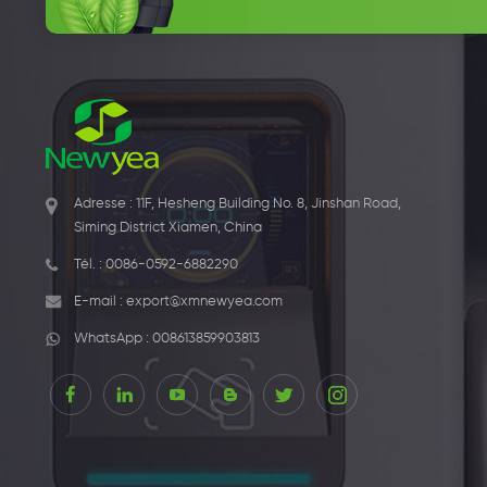
Adresse : 11F, Hesheng Building No. 8, Jinshan Road,
Siming District Xiamen, China
Tél. :
0086-0592-6882290
E-mail :
export@xmnewyea.com
WhatsApp :
008613859903813
1