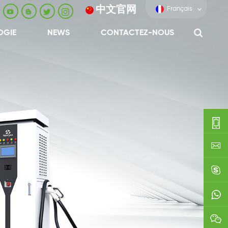
中文官网
Français
OGIE
NEWS
CONTACTEZ-NOUS
0086-
0592-
export
688229
linda03
0086138