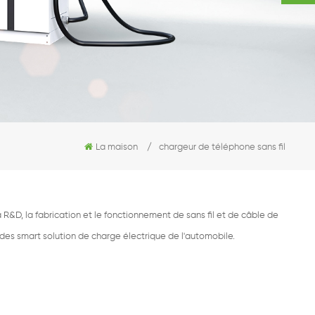
La maison
/
chargeur de téléphone sans fil
R&D, la fabrication et le fonctionnement de sans fil et de câble de
 des smart solution de charge électrique de l'automobile.