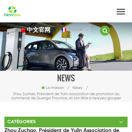
中文官网
Français
NEWS
La maison
/
News
/
Zhou Zuchao, Président de Yulin Association de promotion du
commerce de Guangxi Province, et son fête à newyea grouper
CATÉGORIES
Zhou Zuchao, Président de Yulin Association de