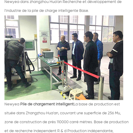
Newyea dans zhangzhou Hua'an Recherche et développement de
l'industrie de la pile de charge intelligente Base.
Newyea
Pile de chargement intelligent
La base de production est
située dans Zhangzhou Hua'an, couvrant une superficie de 256 Mu,
zone de construction de près 110000 carré mètres. Base de production
et de recherche Independent R & d Production indépendante,