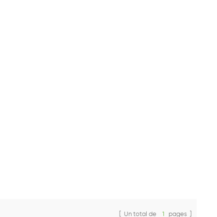
[ Un total de
1
pages ]