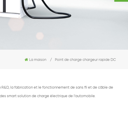
La maison
/
Point de charge chargeur rapide DC
R&D, la fabrication et le fonctionnement de sans fil et de câble de
 des smart solution de charge électrique de l'automobile.