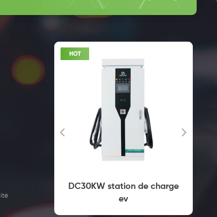
mercial
DC30KW station de charge
ité
 prise
ev