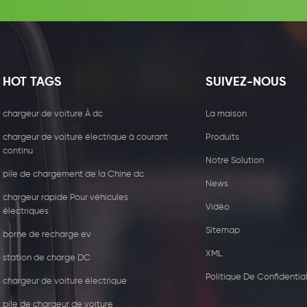
HOT TAGS
SUIVEZ-NOUS
chargeur de voiture À dc
La maison
chargeur de voiture électrique à courant
Produits
continu
Notre Solution
pile de chargement de la Chine dc
News
chargeur rapide Pour véhicules
Vidéo
électriques
Sitemap
borne de recharge ev
XML
station de charge DC
5W récepteur de chargeur
44kw Chargeur com
Politique De Confidential
sans fil
avec deux type2
chargeur de voiture électrique
pile de chargeur de voiture