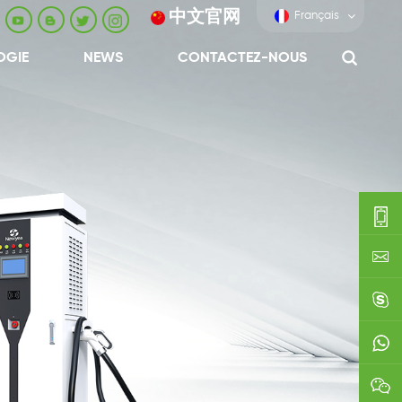
中文官网
Français
OGIE
NEWS
CONTACTEZ-NOUS
0086-
0592-
export
688229
linda03
0086138