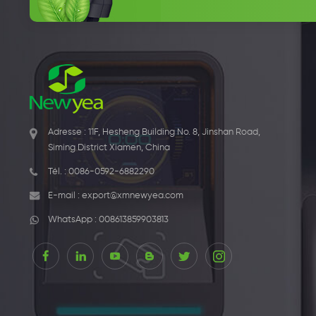
Adresse : 11F, Hesheng Building No. 8, Jinshan Road,
Siming District Xiamen, China
Tél. :
0086-0592-6882290
E-mail :
export@xmnewyea.com
WhatsApp :
008613859903813
1