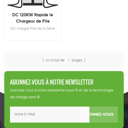
DC 120KW Rapide le
Chargeur de Pile
DC intégré Pile de la Série
[ Un total de
1
pages ]
ABONNEZ-VOUS À NOTRE NEWSLETTER
Inscrivez vous à notre newsletter pour fil et de la technologie
de charge sans fil.
ABONNEZ-VOUS