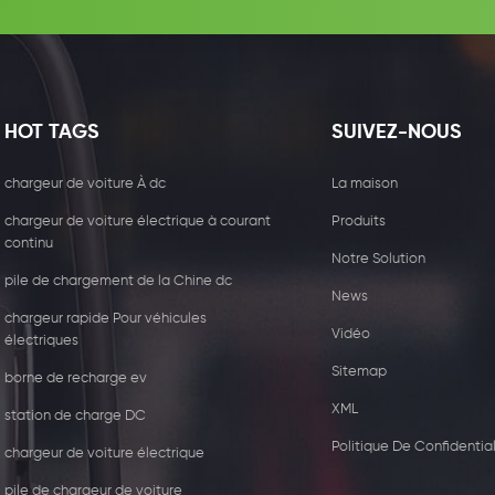
HOT TAGS
SUIVEZ-NOUS
chargeur de voiture À dc
La maison
chargeur de voiture électrique à courant
Produits
continu
Notre Solution
pile de chargement de la Chine dc
News
chargeur rapide Pour véhicules
Vidéo
électriques
Sitemap
borne de recharge ev
XML
station de charge DC
5W récepteur de chargeur
44kw Chargeur com
Politique De Confidential
sans fil
avec deux type2
chargeur de voiture électrique
pile de chargeur de voiture