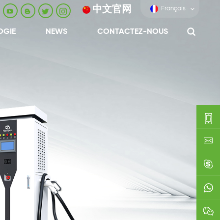
中文官网
Français
OGIE
NEWS
CONTACTEZ-NOUS
0086-
0592-
export
688229
linda03
0086138