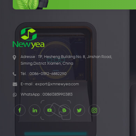
Adresse : 11F, Hesheng Building No. 8, Jinshan Road,
Siming District Xiamen, China
Tél. :
0086-0592-6882290
E-mail :
export@xmnewyea.com
WhatsApp :
008613859903813
1