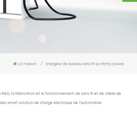
La maison
/
chargeur de bureau sans fil qi infinity power
R&D, la fabrication et le fonctionnement de sans fil et de câble de
 des smart solution de charge électrique de l'automobile.