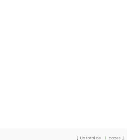
[ Un total de
1
pages ]