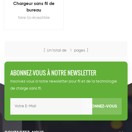
Chargeur sans fil de
bureau
faire ta réceptible
[ Un total de
1
pages ]
ABONNEZ-VOUS À NOTRE NEWSLETTER
Inscrivez vous à notre newsletter pour fil et de la technologie
de charge sans fil.
ABONNEZ-VOUS