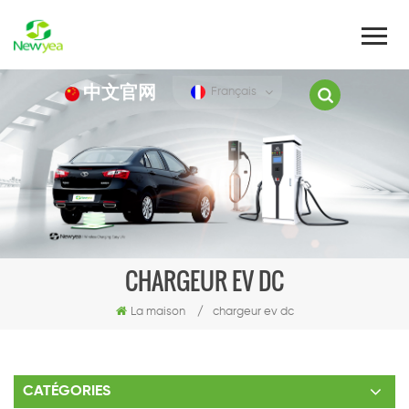
中文官网
Français
CHARGEUR EV DC
La maison
/
chargeur ev dc
CATÉGORIES