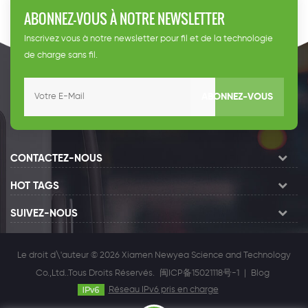
ABONNEZ-VOUS À NOTRE NEWSLETTER
Inscrivez vous à notre newsletter pour fil et de la technologie
de charge sans fil.
ABONNEZ-VOUS
CONTACTEZ-NOUS
HOT TAGS
SUIVEZ-NOUS
Le droit d\'auteur © 2026 Xiamen Newyea Science and Technology
Co.,Ltd..Tous Droits Réservés.
闽ICP备15021118号-1
|
Blog
Réseau IPv6 pris en charge