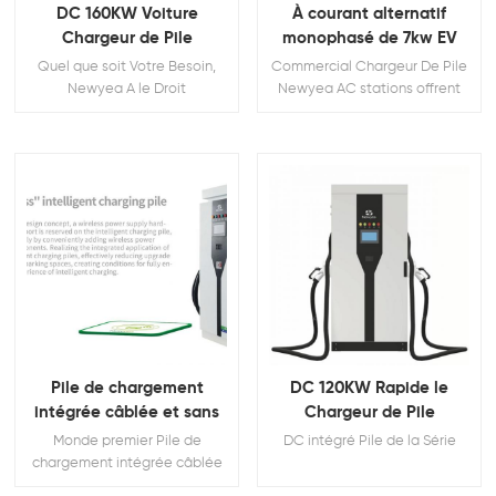
DC 160KW Voiture
À courant alternatif
Chargeur de Pile
monophasé de 7kw EV
Commercial Chargeur
Quel que soit Votre Besoin,
Commercial Chargeur De Pile
Newyea A le Droit
Newyea AC stations offrent
Chargement de la Pile pour
fiabilité, tout usage de
Vous
recharge dans les lieux de
travail, des immeubles
d'habitation des résidences et
de la flotte de dépôts. Ces
solutions offre aux entreprises
et aux propriétaires la
possibilité de générer de
nouvelles revenu tout en
offrant un service nécessaire
pour les conducteurs.3
Pile de chargement
DC 120KW Rapide le
intégrée câblée et sans
Chargeur de Pile
fil
Monde premier Pile de
DC intégré Pile de la Série
chargement intégrée câblée
et sans fil